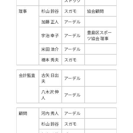
ストック
理事
杉山 鈴谷
スガモ
協会顧問
加藤 正人
アーデル
豊島区スポー
宇治 幸子
アーデル
ツ協会 理事
米田 浩介
アーデル
橋本 秀夫
スガモ
会計監査
古矢 日出
アーデル
夫
八木沢 伸
アーデル
人
顧問
河内 秀人
アーデル
杉山 鈴谷
スガモ