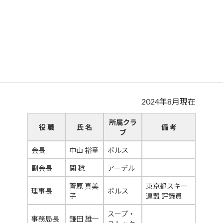
協会役員
2024年8月現在
所属クラ
役 職
氏 名
備 考
ブ
会長
中山 裕章
ポルス
副会長
関 稔
アーデル
菅原 真美
東京都スキー
理事長
ポルス
子
連盟 評議員
スープ・
事務局長
鎌田 雄一