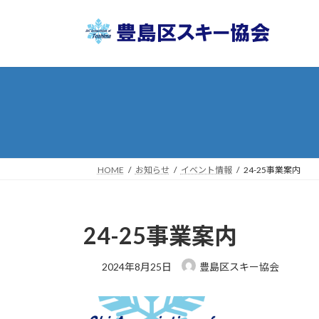
コ
ナ
ン
ビ
テ
ゲ
ン
ー
ツ
シ
へ
ョ
ス
ン
キ
に
ッ
移
プ
動
HOME
お知らせ
イベント情報
24-25事業案内
24-25事業案内
2024年8月25日
豊島区スキー協会