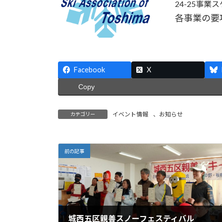
24-25事
各事業の要
Facebook
X
Copy
イベント情報
、
お知らせ
カテゴリー
前の記事
城西五区親善スノーフェスティバル